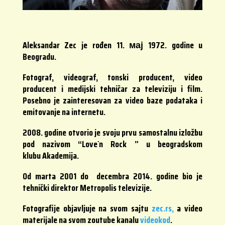
Aleksandar Zec je rođen
11. мај 1972.
godine u
Beogradu.
Fotograf, videograf, tonski producent, video
producent i medijski tehničar za televiziju i film.
Posebno je zainteresovan za video baze podataka i
emitovanje na internetu.
2008. godine otvorio je svoju prvu samostalnu izložbu
pod nazivom “Love`n Rock ” u beogradskom
klubu Akademija.
Od marta 2001
do
decembra 2014. godine bio je
tehnički direktor Metropolis televizije.
Fotografije objavljuje na svom sajtu
zec.rs,
a video
materijale na svom zoutube kanalu
videokod
.