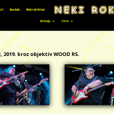
sti
Nasleđe
Neki rok hitovi
Intervju
Liste
, 2019. kroz objektiv WOOD RS.