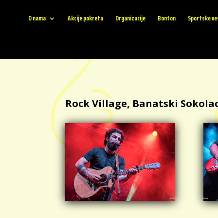
O nama
Akcije pokreta
Organizacije
Bonton
Sportske ve
Rock Village, Banatski Sokolac