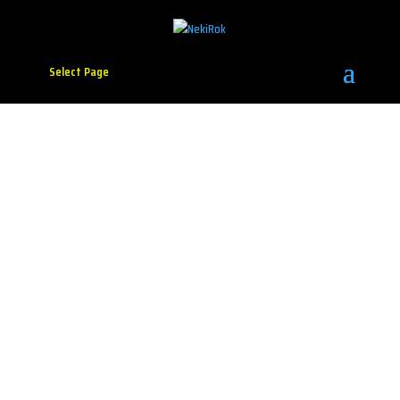
Select Page
Arsenal Fest najavljuje
nova imena za tri
festivalske bine
Foto: promo
Arsenal Fest i ovog leta okuplja publiku u prostoru
Kneževog arsenala u Kragujevcu, ovaj put od 25. do
27. juna, a program će se, kao i prethodnih godina,
odvijati na tri festivalske bine: Main Stage, Garden
Stage i Explosive Stage. Ovogodišnji line-up donosi