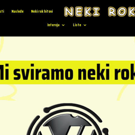
sti
Nasleđe
Neki rok hitovi
Intervju
Liste