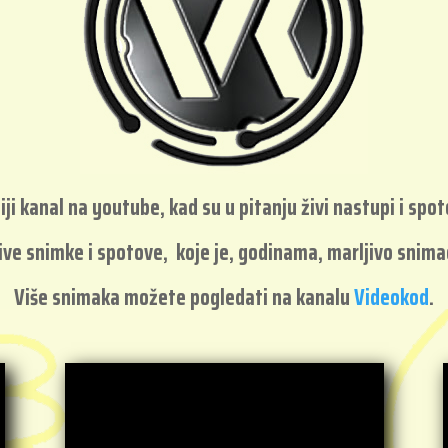
ji kanal na youtube, kad su u pitanju živi nastupi i sp
ive snimke i spotove, koje je, godinama, marljivo snim
Više snimaka možete pogledati na kanalu
Videokod
.