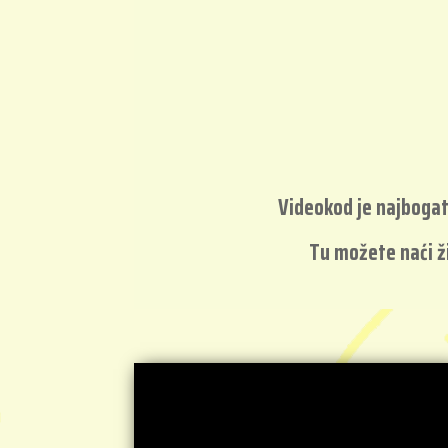
Videokod je najbogati
Tu možete naći ž