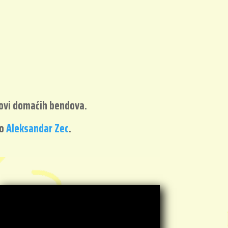
otovi domaćih bendova.
ao
Aleksandar Zec
.