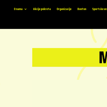
O nama
Akcije pokreta
Organizacije
Bonton
Sportske ve