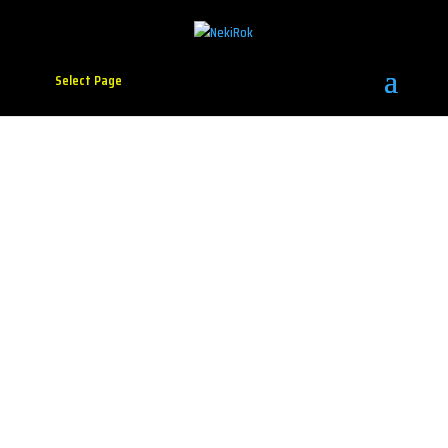
Select Page
dram – Oštro
Artwork: Nina Bunjevac
Kontra, 2026.
Grupa dram objavila je novi album pod nazivom
„Oštro“ koji možete da preslušate na svim
streaming
servisima
.
„Oštro“ je treći studijski album benda, i prvi koji
objavljuju za izdavačku kuću Kontra Rights. Album
sadrži 10 novih pesama a nedavno najavio ga je singl