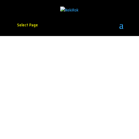
Select Page
Goran Jović – Kafa s
tobom (video singl)
Fidbox/2022.
Foto: Brian Rašić
Piše: Milan B. Popović, pesnik, muzički