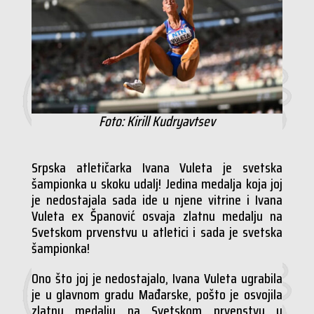
Foto: Kirill Kudryavtsev
Srpska atletičarka Ivana Vuleta je svetska
šampionka u skoku udalj! Jedina medalja koja joj
je nedostajala sada ide u njene vitrine i Ivana
Vuleta ex Španović osvaja zlatnu medalju na
Svetskom prvenstvu u atletici i sada je svetska
šampionka!
Ono što joj je nedostajalo, Ivana Vuleta ugrabila
je u glavnom gradu Mađarske, pošto je osvojila
zlatnu medalju na Svetskom prvenstvu u