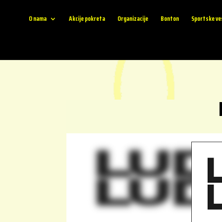
O nama
Akcije pokreta
Organizacije
Bonton
Sportske ve