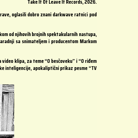
Take It Ot Leave It Records, 2026.
ve, oglasili dobro znani darkwave ratnici pod
kom od njihovih brojnih spektakularnih nastupa,
 saradnji sa snimateljem i producentom Markom
a video klipa, za teme “O besčoveku” i “O riđem
e inteligencije, apokaliptični prikaz pesme “TV