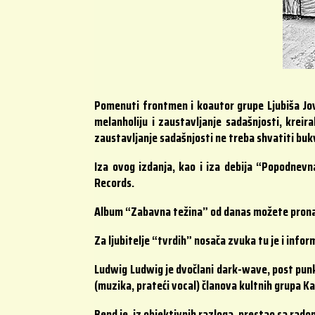
Pomenuti frontmen i koautor grupe Ljubiša Jov
melanholiju i zaustavljanje sadašnjosti, kre
zaustavljanje sadašnjosti ne treba shvatiti bukv
Iza ovog izdanja, kao i iza debija “Popodnevna
Records.
Album “Zabavna težina” od danas možete prona
Za ljubitelje “tvrdih” nosača zvuka tu je i infor
Ludwig Ludwig je dvočlani dark-wave, post punk,
(muzika, prateći vocal) članova kultnih grupa Ka
Bend je, iz objektivnih razloga, prestao sa rad