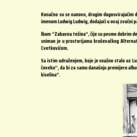
Konačno su se nanovo, drugim dugosvirajućim 
imenom Ludwig Ludwig, dodajući u ovaj zvučni pa
lbum “Zabavna težina“, čije su pesme dobrim de
sniman je u prostorijama kruševačkog Alterna
Cvetkovićem.
Sa istim udruženjem, koje je snažno stalo uz L
čoveku“, da bi za samu današnju premijeru albu
kiselina“.