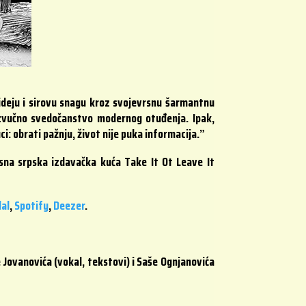
ideju i sirovu snagu kroz svojevrsnu šarmantnu
 zvučno svedočanstvo modernog otuđenja. Ipak,
i: obrati pažnju, život nije puka informacija.”
visna srpska izdavačka kuća Take It Ot Leave It
dal
,
Spotify
,
Deezer
.
 Jovanovića (vokal, tekstovi) i Saše Ognjanovića