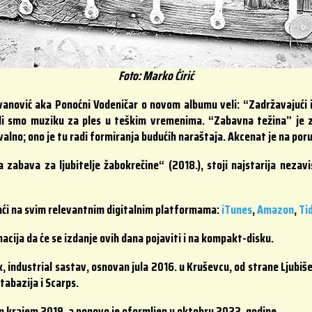
Foto: Marko Ćirić
anović aka Ponoćni Vodeničar o novom albumu veli: “Zadržavajući 
irali smo muziku za ples u teškim vremenima. “Zabavna težina” je
alno; ono je tu radi formiranja budućih naraštaja. Akcenat je na poruc
 zabava za ljubitelje žabokrečine“ (2018.), stoji najstarija neza
ći na svim relevantnim digitalnim platformama:
iTunes
,
Amazon
,
Ti
macija da će se izdanje ovih dana pojaviti i na kompakt-disku.
 industrial sastav, osnovan jula 2016. u Kruševcu, od strane Ljubiše
tabazija i Scarps.
om krajem 2019. a ponovo je oformljen u oktobru 2022. godine.