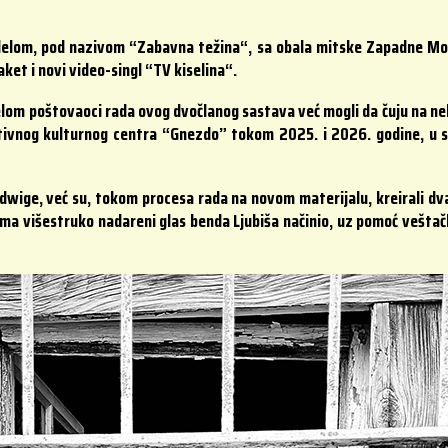
delom, pod nazivom “Zabavna težina“, sa obala mitske Zapadne Mora
ket i novi video-singl “TV kiselina“.
lom poštovaoci rada ovog dvočlanog sastava već mogli da čuju na ne
tivnog kulturnog centra “Gnezdo” tokom 2025. i 2026. godine, u
udwige, već su, tokom procesa rada na novom materijalu, kreirali dv
ma višestruko nadareni glas benda Ljubiša načinio, uz pomoć veštačk