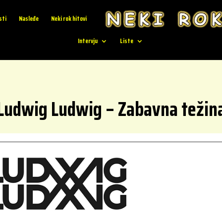
sti
Nasleđe
Neki rok hitovi
Intervju
Liste
Ludwig Ludwig – Zabavna težin