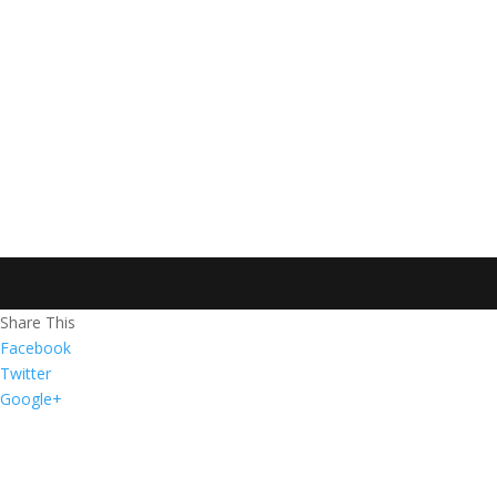
Share This
Facebook
Twitter
Google+