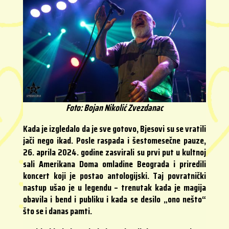
Foto: Bojan Nikolić Zvezdanac
Kada je izgledalo da je sve gotovo, Bjesovi su se vratili
jači nego ikad. Posle raspada i šestomesečne pauze,
26. aprila 2024. godine zasvirali su prvi put u kultnoj
sali Amerikana Doma omladine Beograda i priredili
koncert koji je postao antologijski. Taj povratnički
nastup ušao je u legendu – trenutak kada je magija
obavila i bend i publiku i kada se desilo „ono nešto“
što se i danas pamti.