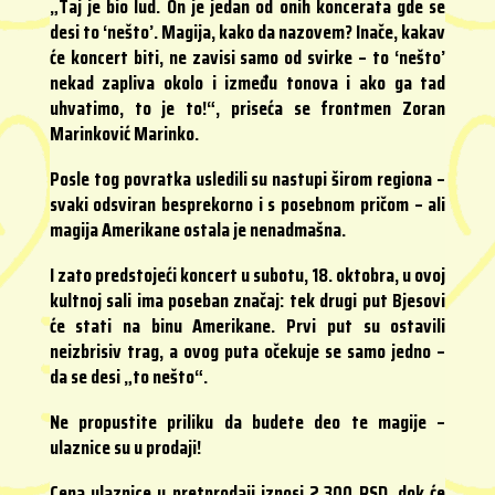
„Taj je bio lud. On je jedan od onih koncerata gde se
desi to ‘nešto’. Magija, kako da nazovem? Inače, kakav
će koncert biti, ne zavisi samo od svirke – to ‘nešto’
nekad zapliva okolo i između tonova i ako ga tad
uhvatimo, to je to!“, priseća se frontmen Zoran
Marinković Marinko.
Posle tog povratka usledili su nastupi širom regiona –
svaki odsviran besprekorno i s posebnom pričom – ali
magija Amerikane ostala je nenadmašna.
I zato predstojeći koncert u subotu, 18. oktobra, u ovoj
kultnoj sali ima poseban značaj: tek drugi put Bjesovi
će stati na binu Amerikane. Prvi put su ostavili
neizbrisiv trag, a ovog puta očekuje se samo jedno –
da se desi „to nešto“.
Ne propustite priliku da budete deo te magije –
ulaznice su u prodaji!
Cena ulaznice u pretprodaji iznosi 2.300 RSD, dok će