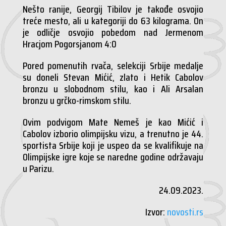
Nešto ranije, Georgij Tibilov je takođe osvojio
treće mesto, ali u kategoriji do 63 kilograma. On
je odličje osvojio pobedom nad Jermenom
Hracjom Pogorsjanom 4:0
Pored pomenutih rvača, selekciji Srbije medalje
su doneli Stevan Mićić, zlato i Hetik Cabolov
bronzu u slobodnom stilu, kao i Ali Arsalan
bronzu u grčko-rimskom stilu.
Ovim podvigom Mate Nemeš je kao Mićić i
Cabolov izborio olimpijsku vizu, a trenutno je 44.
sportista Srbije koji je uspeo da se kvalifikuje na
Olimpijske igre koje se naredne godine održavaju
u Parizu.
24.09.2023.
Izvor:
novosti.rs