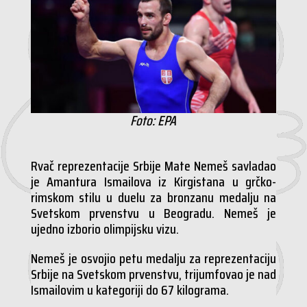
Foto: EPA
Rvač reprezentacije Srbije Mate Nemeš savladao
je Amantura Ismailova iz Kirgistana u grčko-
rimskom stilu u duelu za bronzanu medalju na
Svetskom prvenstvu u Beogradu. Nemeš je
ujedno izborio olimpijsku vizu.
Nemeš je osvojio petu medalju za reprezentaciju
Srbije na Svetskom prvenstvu, trijumfovao je nad
Ismailovim u kategoriji do 67 kilograma.