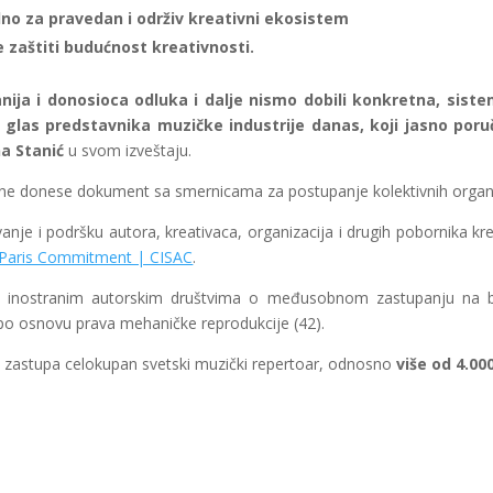
lno za pravedan i održiv kreativni ekosistem
 zaštiti budućnost kreativnosti.
nija i donosioca odluka i dalje nismo dobili konkretna, sistem
n glas predstavnika muzičke industrije danas, koji jasno poru
a Stanić
u svom izveštaju.
ne donese dokument sa smernicama za postupanje kolektivnih organizac
anje i podršku autora, kreativaca, organizacija i drugih pobornika kre
Paris Commitment | CISAC
.
sa inostranim autorskim društvima o međusobnom zastupanju na ba
i po osnovu prava mehaničke reprodukcije (42).
je zastupa celokupan svetski muzički repertoar, odnosno
više od 4.00