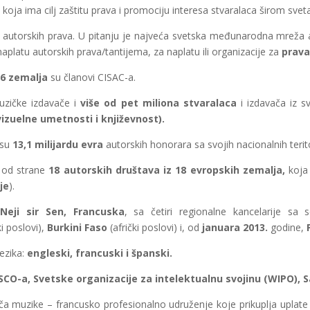
oja ima cilj zaštitu prava i promociju interesa stvaralaca širom sveta
u autorskih prava. U pitanju je najveća svetska međunarodna mreža a
aplatu autorskih prava/tantijema, za naplatu ili organizacije za
prava
6 zemalja
su članovi CISAC-a.
uzičke izdavače i
više od pet miliona stvaralaca
i izdavača iz sv
izuelne umetnosti i književnost).
 su
13,1 milijardu evra
autorskih honorara sa svojih nacionalnih terito
od strane
18 autorskih društava iz 18 evropskih zemalja,
koja 
je
).
Neji sir Sen, Francuska
, sa četiri regionalne kancelarije sa 
i poslovi),
Burkini Faso
(afrički poslovi) i, od
januara 2013.
godine,
ezika:
engleski, francuski i španski.
CO-a, Svetske organizacije za intelektualnu svojinu (WIPO), S
a muzike – francusko profesionalno udruženje koje prikuplja uplate z