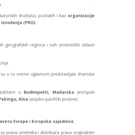
.
utorskih društava, poznatih i kao
organizacije
 izvođenja (PRO).
ih geografskih regiona i svih umetničkih oblasti
rija.
su u to vreme uglavnom predstavljala dramske
sedištem u
Budimpešti, Mađarska
(evropski
Pekingu, Kina
(azijsko-pacifički poslovi).
aveta Evrope i Evropske zajednice.
a prava umetnika i distribuira prava originalnim