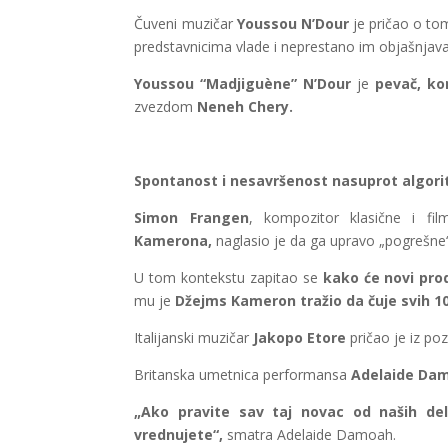
Čuveni muzičar
Youssou N’Dour
je pričao o tom
predstavnicima vlade i neprestano im objašnjava
Youssou “Madjiguène” N’Dour
je
pevač, ko
zvezdom
Neneh Chery.
Spontanost i nesavršenost nasuprot algor
Simon Frangen
, kompozitor klasične i fi
Kamerona,
naglasio je da ga upravo „pogrešne“ 
U tom kontekstu zapitao se
kako će novi prod
mu je
Džejms Kameron tražio da čuje svih 1
Italijanski muzičar
Jakopo Etore
pričao je iz po
Britanska umetnica performansa
Adelaide Da
„Ako pravite sav taj novac od naših de
vrednujete“,
smatra Adelaide Damoah.