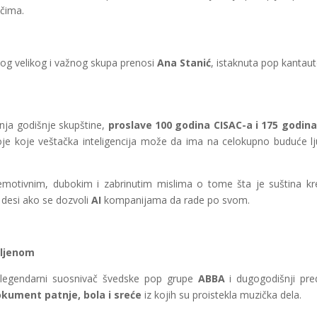
ačima.
vog velikog i važnog skupa prenosi
Ana Stanić
, istaknuta pop kantaut
nja godišnje skupštine,
proslave 100 godina CISAC-a i 175 godin
je koje veštačka inteligencija može da ima na celokupno buduće lju
u emotivnim, dubokim i zabrinutim mislima o tome šta je suština kr
 desi ako se dozvoli
AI
kompanijama da rade po svom.
vljenom
 legendarni suosnivač švedske pop grupe
ABBA
i dugogodišnji pred
kument patnje, bola i sreće
iz kojih su proistekla muzička dela.