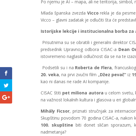
Po njemu je AI – mapa, ali ne teritorija, simbol,
Mlada španska zvezda
Vicco
rekla je da pesme n
Vicco – glavni zadatak je odlučiti šta će predstav
Istorijske lekcije i institucionalna borba z
Prisutnima su se obratili i generalni direktor CI
predsednik Upravnog odbora CISAC-a
Dean O
istovremeno naglasili odlučnost da se na te iza
Podsetili su i na
Roberta de Flera
, francusko
20. veka
, na prvi zvučni film „
Džez pevač“
iz
1
kao ni danas ne rade AI kompanije.
CISAC štiti
pet miliona autora
u celom svetu, ko
na važnost lokalnih kultura i glasova u eri globaln
Mihály Ficsor
, priznati stručnjak za internaci
Skupštinu povodom 70 godina CISAC-a, nakon k
100. skupštine
biti donet sličan sporazum, k
nadmetanja?