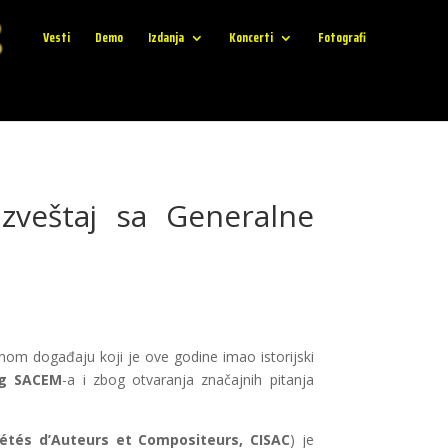
Vesti
Demo
Izdanja
Koncerti
Fotografi
izveštaj sa Generalne
žnom događaju koji je ove godine imao istorijski
og SACEM
-a i zbog otvaranja značajnih pitanja
iétés d’Auteurs et Compositeurs, CISAC
) je