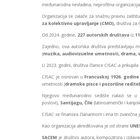
međunarodna nevladina, neprofitna organizacija k
Organizacija se zalaže za snažnu pravnu zaštit
za kolektivno upravljanje (CMO),
društva za n
Od 2024. godine,
227 autorskih društava
iz
11
Zajedno, ova autorska društva predstavljaju m
(
muzika, audiovizuelne umetnosti, drama, v
U 2023. godini, društva članice CISAC-a prikupila
CISAC je osnovan u
Francuskoj 1926. godine
umetnosti (
dramske pisce i pozorišne reditel
Njegovo međunarodno sedište nalazi se u
poslovi),
Santijagu, Čile
(latinoamerički i karipsk
CISAC se finansira članarinom i ima tri zvanična j
Kao organizacija akreditovana je od strane
UNES
SACEM
je društvo autora, kompozitora i izdavač