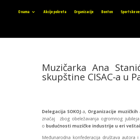
O nama
Akcije pokreta
Organizacije
Bonton
Sportske ve
Muzičarka Ana Stanić
skupštine CISAC-a u P
Delegacija SOKOJ
-a,
Organizacije muzičkih 
značaj zbog obeležavanja ogromnog jubileja
o
budućnosti muzičke industrije u eri veštač
Međunarodna konfederacija društava autora i 