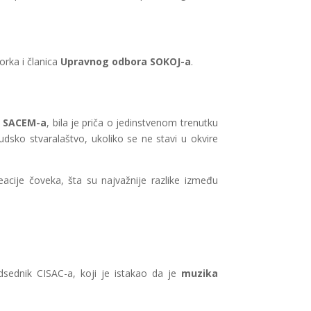
orka i članica
Upravnog odbora SOKOJ-a
.
a SACEM-a
, bila je priča o jedinstvenom trenutku
dsko stvaralaštvo, ukoliko se ne stavi u okvire
eacije čoveka, šta su najvažnije razlike između
sednik CISAC-a, koji je istakao da je
muzika