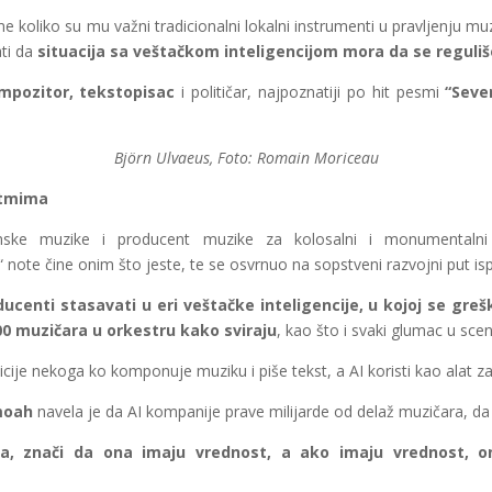
e koliko su mu važni tradicionalni lokalni instrumenti u pravljenju muz
ti da
situacija sa veštačkom inteligencijom mora da se reguli
mpozitor, tekstopisac
i političar, najpoznatiji po hit pesmi
“Seve
Björn Ulvaeus, Foto: Romain Moriceau
itmima
lmske muzike i producent muzike za kolosalni i monumentalni
note čine onim što jeste, te se osvrnuo na sopstveni razvojni put is
ucenti stasavati u eri veštačke inteligencije, u kojoj se gre
00 muzičara u orkestru kako sviraju
, kao što i svaki glumac u sce
zicije nekoga ko komponuje muziku i piše tekst, a AI koristi kao alat 
moah
navela je da AI kompanije prave milijarde od delaž muzičara, da
la, znači da ona imaju vrednost, a ako imaju vrednost, o