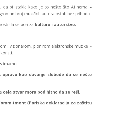
h, da bi istakla kako je to nešto što AI nema –
 ogroman broj muzičkih autora ostati bez prihoda.
osti da se bori za
kulturu i autorstvo.
om i vizionarom, pionirom elektronske muzike –
oristi.
nas imamo.
eć upravo kao davanje slobode da se nešto
a
cela stvar mora pod hitno da se reši.
Commitment (Pariska deklaracija za zaštitu