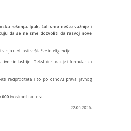
ska rešenja. Ipak, čuli smo nešto važnije i
čuju da se ne sme dozvoliti da razvoj nove
ija u oblasti veštačke inteligencije.
ativne industrije. Tekst deklaracije i formular za
zi reciprociteta i to po osnovu prava javnog
0.000
inostranih autora.
22.06.2026.