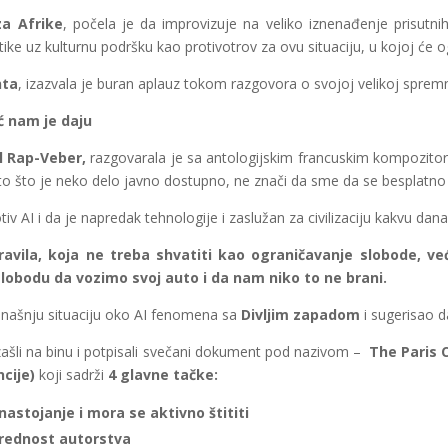
za Afrike
, počela je da improvizuje na veliko iznenađenje prisutni
itike uz kulturnu podršku kao protivotrov za ovu situaciju, u kojoj će
nta
, izazvala je buran aplauz tokom razgovora o svojoj velikoj spremn
ć nam je daju
l Rap-Veber,
razgovarala je sa antologijskim francuskim kompozitor
o što je neko delo javno dostupno, ne znači da sme da se besplatno k
tiv AI i da je napredak tehnologije i zaslužan za civilizaciju kakvu da
avila, koja ne treba shvatiti kao ograničavanje slobode, v
lobodu da vozimo svoj auto i da nam niko to ne brani.
anašnju situaciju oko AI fenomena sa
Divljim zapadom
i sugerisao d
izašli na binu i potpisali svečani dokument pod nazivom –
The Paris 
ncije)
koji sadrži
4 glavne tačke:
nastojanje i mora se aktivno štititi
vrednost autorstva