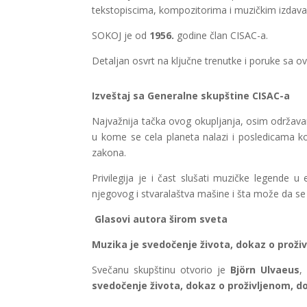
tekstopiscima, kompozitorima i muzičkim izdav
SOKOJ je od
1956.
godine član CISAC-a.
Detaljan osvrt na ključne trenutke i poruke sa o
Izveštaj sa Generalne skupštine CISAC-a
Najvažnija tačka ovog okupljanja, osim održava
u kome se cela planeta nalazi i posledicama ko
zakona.
Privilegija je i čast slušati muzičke legende 
njegovog i stvaralaštva mašine i šta može da se
Glasovi autora širom sveta
Muzika je svedočenje života, dokaz o proži
Svečanu skupštinu otvorio je
Björn Ulvaeus
,
svedočenje života, dokaz o proživljenom,
do