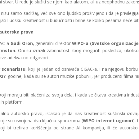
 ni stvar. U redu je služiti se njom kao alatom, ali uz neophodnu zakon
isu samo sadržaj, već sve ono ljudsko proživljeno i da je privilegija
ljati ljudsku kreativnost u budućnosti i brine se koliko pesama neće bit
a autorska prava
SAC-a
Gadi Oron
, generalni direktor
WIPO-a (Svetske organizacije 
rmston
. Oni su izrazili zabrinutost zbog mogućih posledica, ukoliko 
zove adekvatno odgovori.
g
scenaristu
, koji je jedan od osnivača CISAC-a, i na njegovu borbu
927
. godine, kada su se autori muzike pobunili, jer producenti filma ni
ji moraju biti plaćeni za svoja dela, i kada se čitava kreativna industr
ih platformi.
onalno autorsko pravo, istakao je da nas kreativnost suštinski izdva
oje su usvojena dva ključna sporazuma (
WIPO internet ugovori
), 
oji bi tretirao korišćenja od strane AI kompanija, ili će autorsk