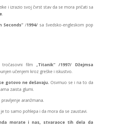
ike i izrazio svoj čvrst stav da se mora pričati sa
še
.
n Seconds”
/
1994/
sa švedsko-engleskom pop
 tročasovni film „
Titanik“ /1997/ Džejmsa
punjen učenjem kroz greške i iskustvo.
ške gotovo ne dešavaju.
Osvrnuo se i na to da
nama zaista glumi.
za pravljenje aranžmana.
 je to samo pohlepa i da mora da se zaustavi.
nda morate i nas, stvaraoce tih dela da