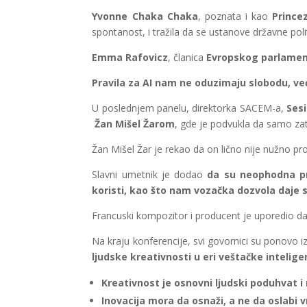
Yvonne Chaka Chaka
, poznata i kao
Prince
spontanost, i tražila da se ustanove državne pol
Emma Rafovicz
, članica
Evropskog parlame
Pravila za AI nam ne oduzimaju slobodu, ve
U poslednjem panelu, direktorka SACEM-a,
Sesi
Žan Mišel Žarom
, gde je podvukla da samo zat
Žan Mišel Žar je rekao da on lično nije nužno pro
Slavni umetnik je dodao
da su neophodna pr
koristi, kao što nam
vozačka dozvola daje s
Francuski kompozitor i producent je uporedio d
Na kraju konferencije, svi govornici su ponovo 
ljudske kreativnosti u eri veštačke intelige
Kreativnost je osnovni ljudski poduhvat i 
Inovacija mora da osnaži, a ne da oslabi 