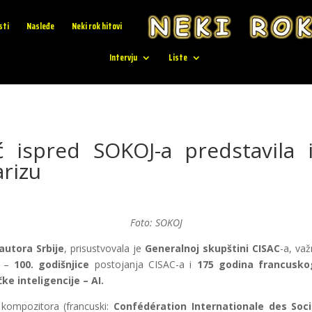
sti
Nasleđe
Neki rok hitovi
Intervju
Liste
 ispred SOKOJ-a predstavila 
arizu
Foto: SOKOJ
autora Srbije
, prisustvovala je
Generalnoj skupštini
CISAC
-a, va
 –
100. godišnjice
postojanja CISAC-a i
175 godina francusk
ke inteligencije – AI.
kompozitora (francuski:
Confédération Internationale
des Soc