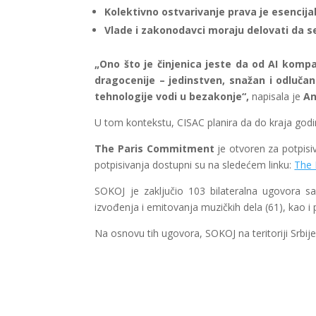
Kolektivno ostvarivanje prava je esencija
Vlade i zakonodavci moraju delovati da se
„Ono što je činjenica jeste da od AI kompa
dragocenije – jedinstven, snažan i odluča
tehnologije vodi u bezakonje“,
napisala je
An
U tom kontekstu, CISAC planira da do kraja godi
The Paris Commitment
je otvoren za potpisiv
potpisivanja dostupni su na sledećem linku:
The 
SOKOJ je zaključio 103 bilateralna ugovora 
izvođenja i emitovanja muzičkih dela (61), kao 
Na osnovu tih ugovora, SOKOJ na teritoriji Srbi