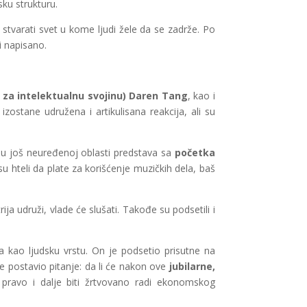
sku strukturu.
 stvarati svet u kome ljudi žele da se zadrže. Po
i napisano.
za intelektualnu svojinu)
Daren Tang
, kao i
izostane udružena i artikulisana reakcija, ali su
 u još neuređenoj oblasti predstava sa
početka
su hteli da plate za korišćenje muzičkih dela, baš
ija udruži, vlade će slušati. Takođe su podsetili i
ja kao ljudsku vrstu. On je podsetio prisutne na
te postavio pitanje: da li će nakon ove
jubilarne,
o pravo i dalje biti žrtvovano radi ekonomskog