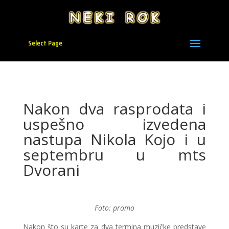
Select Page
Nakon dva rasprodata i
uspešno izvedena
nastupa Nikola Kojo i u
septembru u mts
Dvorani
Foto: promo
Nakon što su karte za dva termina muzičke predstave