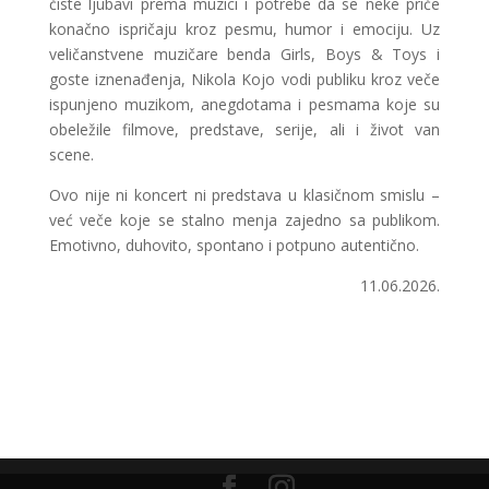
čiste ljubavi prema muzici i potrebe da se neke priče
konačno ispričaju kroz pesmu, humor i emociju. Uz
veličanstvene muzičare benda Girls, Boys & Toys i
goste iznenađenja, Nikola Kojo vodi publiku kroz veče
ispunjeno muzikom, anegdotama i pesmama koje su
obeležile filmove, predstave, serije, ali i život van
scene.
Ovo nije ni koncert ni predstava u klasičnom smislu –
već veče koje se stalno menja zajedno sa publikom.
Emotivno, duhovito, spontano i potpuno autentično.
11.06.2026.