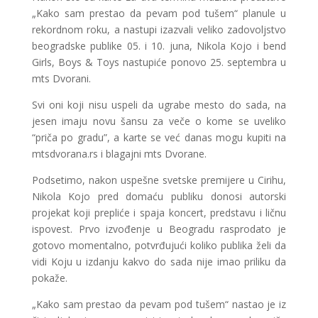
„Kako sam prestao da pevam pod tušem“ planule u
rekordnom roku, a nastupi izazvali veliko zadovoljstvo
beogradske publike 05. i 10. juna, Nikola Kojo i bend
Girls, Boys & Toys nastupiće ponovo 25. septembra u
mts Dvorani.
Svi oni koji nisu uspeli da ugrabe mesto do sada, na
jesen imaju novu šansu za veče o kome se uveliko
“priča po gradu”, a karte se već danas mogu kupiti na
mtsdvorana.rs i blagajni mts Dvorane.
Podsetimo, nakon uspešne svetske premijere u Cirihu,
Nikola Kojo pred domaću publiku donosi autorski
projekat koji prepliće i spaja koncert, predstavu i ličnu
ispovest. Prvo izvođenje u Beogradu rasprodato je
gotovo momentalno, potvrđujući koliko publika želi da
vidi Koju u izdanju kakvo do sada nije imao priliku da
pokaže.
„Kako sam prestao da pevam pod tušem“ nastao je iz