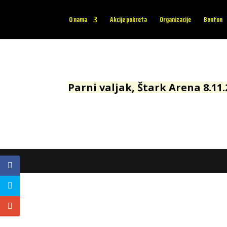
O nama
Akcije pokreta
Organizacije
Bonton
Parni valjak, Štark Arena 8.11.