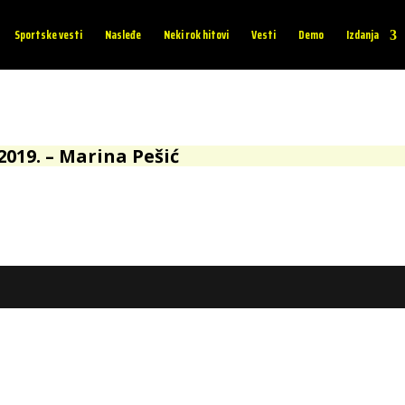
Sportske vesti
Nasleđe
Neki rok hitovi
Vesti
Demo
Izdanja
2019. – Marina Pešić