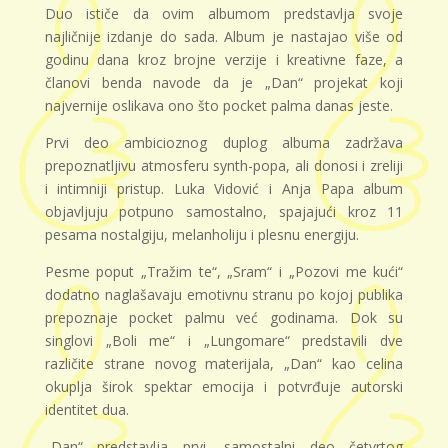
Duo ističe da ovim albumom predstavlja svoje
najličnije izdanje do sada. Album je nastajao više od
godinu dana kroz brojne verzije i kreativne faze, a
članovi benda navode da je „Dan“ projekat koji
najvernije oslikava ono što pocket palma danas jeste.
Prvi deo ambicioznog duplog albuma zadržava
prepoznatljivu atmosferu synth-popa, ali donosi i zreliji
i intimniji pristup. Luka Vidović i Anja Papa album
objavljuju potpuno samostalno, spajajući kroz 11
pesama nostalgiju, melanholiju i plesnu energiju.
Pesme poput „Tražim te“, „Sram“ i „Pozovi me kući“
dodatno naglašavaju emotivnu stranu po kojoj publika
prepoznaje pocket palmu već godinama. Dok su
singlovi „Boli me“ i „Lungomare“ predstavili dve
različite strane novog materijala, „Dan“ kao celina
okuplja širok spektar emocija i potvrđuje autorski
identitet dua.
„Dan“ predstavlja prvi, samostalni deo četvrtog