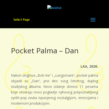
Select Page
Pocket Palma – Dan
LAA, 2026.
Nakon singlova „Boli me“ i „Lungomare“, pocket palma
objavili su „Dan“, prvi deo svog četvrtog, duplog
studijskog albuma. Novo izdanje donosi 11 pesama
koje otvaraju novo poglavlje njihovog prepoznatljivog
synth-pop zvuka ispunjenog nostalgijom, emocijama i
modernom produkcijom.