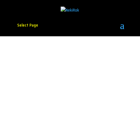
Select Page
Ivan Jegdić u novom
singlu otkriva gde je
“Jedno mesto”
Foto: promo
Posle niza zapaženih autorskih pesama, kantautor
Ivan Jegdić predstavlja novi singl “Jedno mesto”, u
izdanju producentske kuće Long Play. Autor teksta je