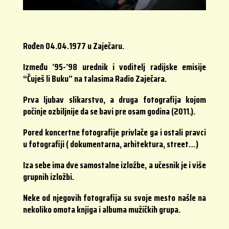
Rođen 04.04.1977 u Zaječaru.
Između ’95-’98 urednik i voditelj radijske emisije
“Čuješ li Buku” na talasima Radio Zaječara.
Prva ljubav slikarstvo, a druga fotografija kojom
počinje ozbiljnije da se bavi pre osam godina (2011.).
Pored koncertne fotografije privlače ga i ostali pravci
u fotografiji ( dokumentarna, arhitektura, street…)
Iza sebe ima dve samostalne izložbe, a učesnik je i više
grupnih izložbi.
Neke od njegovih fotografija su svoje mesto našle na
nekoliko omota knjiga i albuma mužičkih grupa.