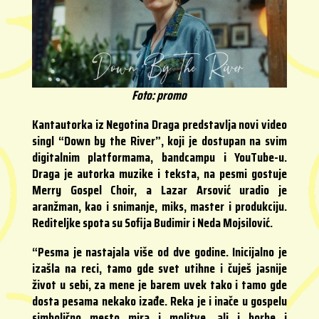
Foto: promo
Kantautorka iz Negotina Draga predstavlja novi video
singl “Down by the River”, koji je dostupan na svim
digitalnim platformama, bandcampu i YouTube-u.
Draga je autorka muzike i teksta, na pesmi gostuje
Merry Gospel Choir, a Lazar Arsović uradio je
aranžman, kao i snimanje, miks, master i produkciju.
Rediteljke spota su Sofija Budimir i Neda Mojsilović.
“Pesma je nastajala više od dve godine. Inicijalno je
izašla na reci, tamo gde svet utihne i čuješ jasnije
život u sebi, za mene je barem uvek tako i tamo gde
dosta pesama nekako izađe. Reka je i inače u gospelu
simbolično mesto mira i molitve, ali i borbe i