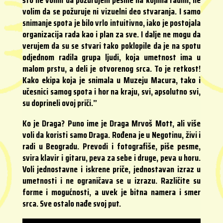
volim da se požuruje ni vizuelni deo stvaranja. I samo
snimanje spota je bilo vrlo intuitivno, iako je postojala
organizacija rada kao i plan za sve. I dalje ne mogu da
verujem da su se stvari tako poklopile da je na spotu
odjednom radila grupa ljudi, koja umetnost ima u
malom prstu, a deli je otvorenog srca. To je retkost!
Kako ekipa koja je snimala u Muzeju Macura, tako i
učesnici samog spota i hor na kraju, svi, apsolutno svi,
su doprineli ovoj priči.”
Ko je Draga? Puno ime je Draga Mrvoš Mott, ali više
voli da koristi samo Draga. Rođena je u Negotinu, živi i
radi u Beogradu. Prevodi i fotografiše, piše pesme,
svira klavir i gitaru, peva za sebe i druge, peva u horu.
Voli jednostavne i iskrene priče, jednostavan izraz u
umetnosti i ne ograničava se u izrazu. Različite su
forme i mogućnosti, a uvek je bitna namera i smer
srca. Sve ostalo nađe svoj put.