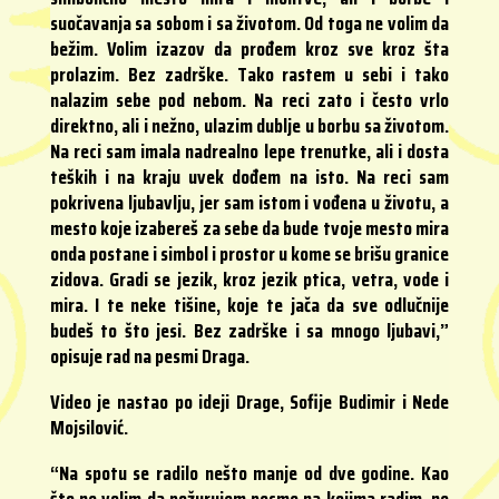
suočavanja sa sobom i sa životom. Od toga ne volim da
bežim. Volim izazov da prođem kroz sve kroz šta
prolazim. Bez zadrške. Tako rastem u sebi i tako
nalazim sebe pod nebom. Na reci zato i često vrlo
direktno, ali i nežno, ulazim dublje u borbu sa životom.
Na reci sam imala nadrealno lepe trenutke, ali i dosta
teških i na kraju uvek dođem na isto. Na reci sam
pokrivena ljubavlju, jer sam istom i vođena u životu, a
mesto koje izabereš za sebe da bude tvoje mesto mira
onda postane i simbol i prostor u kome se brišu granice
zidova. Gradi se jezik, kroz jezik ptica, vetra, vode i
mira. I te neke tišine, koje te jača da sve odlučnije
budeš to što jesi. Bez zadrške i sa mnogo ljubavi,”
opisuje rad na pesmi Draga.
Video je nastao po ideji Drage, Sofije Budimir i Nede
Mojsilović.
“Na spotu se radilo nešto manje od dve godine. Kao
što ne volim da požurujem pesme na kojima radim, ne