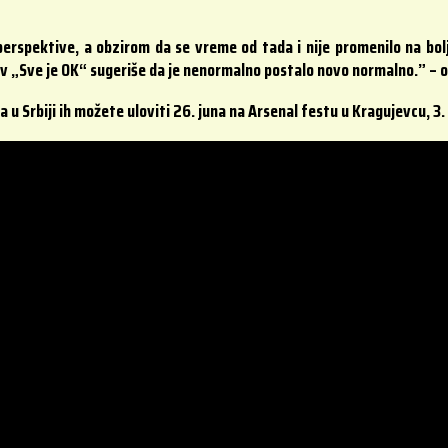
erspektive, a obzirom da se vreme od tada i nije promenilo na bol
ov „Sve je OK“ sugeriše da je nenormalno postalo novo normalno.” – 
a u Srbiji ih možete uloviti 26. juna na Arsenal festu u Kragujevcu, 3