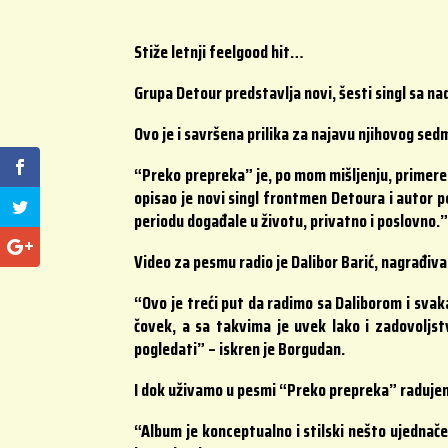
Stiže letnji feelgood hit…
Grupa Detour predstavlja novi, šesti singl sa n
Ovo je i savršena prilika za najavu njihovog sedm
“Preko prepreka” je, po mom mišljenju, primer
opisao je novi singl frontmen Detoura i autor
periodu događale u životu, privatno i poslovno.
Video za pesmu radio je Dalibor Barić, nagrađivan
“Ovo je treći put da radimo sa Daliborom i svaka
čovek, a sa takvima je uvek lako i zadovoljst
pogledati” – iskren je Borgudan.
I dok uživamo u pesmi “Preko prepreka” radujemo
“Album je konceptualno i stilski nešto ujednačen