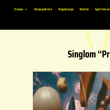
O nama
Akcije pokreta
Organizacije
Bonton
Sportske ve
Singlom “Pr