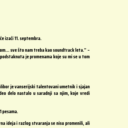
će izaći 11. septembra.
kom… sve što nam treba kao soundtrack leta.” –
a podstaknuta je promenama koje su mi se u tom
libor je vanserijski talentovani umetnik i sjajan
eo delo nastalo u saradnji sa njim, koje vredi
11 pesama.
a ideja i razlog stvaranja se nisu promenili, ali