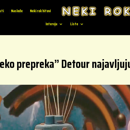
sti
Nasleđe
Neki rok hitovi
Intervju
Liste
eko prepreka” Detour najavljuj