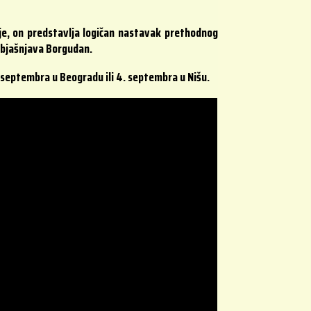
je, on predstavlja logičan nastavak prethodnog
objašnjava Borgudan.
. septembra u Beogradu ili 4. septembra u Nišu.