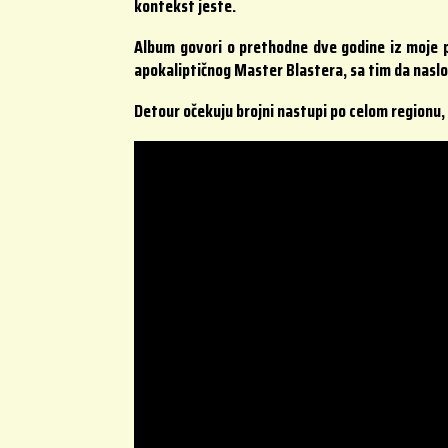
kontekst jeste.
Album govori o prethodne dve godine iz moje p
apokaliptičnog Master Blastera, sa tim da nasl
Detour očekuju brojni nastupi po celom regionu, 