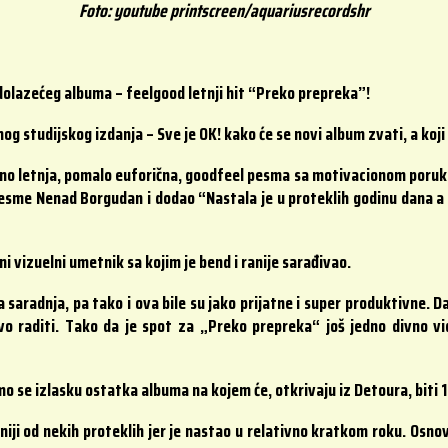
Foto: youtube printscreen/aquariusrecordshr
adolazećeg albuma – feelgood letnji hit “Preko prepreka”!
og studijskog izdanja – Sve je OK! kako će se novi album zvati, a koji 
eno letnja, pomalo euforična, goodfeel pesma sa motivacionom poru
 pesme Nenad Borgudan i dodao “Nastala je u proteklih godinu dana 
”
i vizuelni umetnik sa kojim je bend i ranije sarađivao.
 saradnja, pa tako i ova bile su jako prijatne i super produktivne. Da
vo raditi. Tako da je spot za „Preko prepreka“ još jedno divno vid
 se izlasku ostatka albuma na kojem će, otkrivaju iz Detoura, biti 
iji od nekih proteklih jer je nastao u relativno kratkom roku. Osnovn