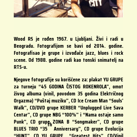
Wood RS je rođen 1967. u Ljubljani. Živi i radi u
Beogradu. Fotografijom se bavi od 2014. godine.
Fotografisao je grupe i izvođače jazz, blues i rock
scene. Od 1988. godine radi kao tonski snimatelj na
RTS-u.
Njegove fotografije su korišćene za: plakat YU GRUPE
za turneju “45 GODINA ČISTOG ROKENROLA”, omot
živog albuma (vinil, povodom 35 godina Električnog
Orgazma) “Puštaj muziku”, CD Ice Cream Man “Souls’
Walk”, CD/DVD grupe KERBER “Unplugged Live Sava
Centar”, CD grupe NBG “100%” i “Nama ostaje samo
Punk”, CD grupe ZONA B “Songmaker”, CD grupe
th
BLUES TRIO “35
Anniversary”, CD grupe Evolucija
“HUNT”, CD YU GRUPE “Greatest Hits”, CD/Vinil