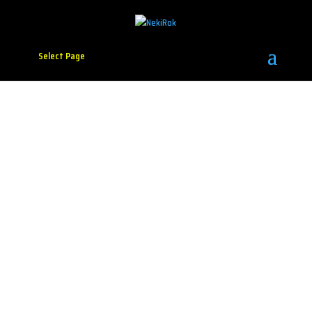
Select Page
Zvonimir Višić
predstavlja svoj novi
singl ”Kuća Na Otoku”
Foto: promo
Nakon debitantskog singla ”Kao Da Letim”, mladi
muzičar, tekstopisac i multiinstrumentalista Zvonimir
Višić predstavlja svoj novi singl ”Kuća Na Otoku”,