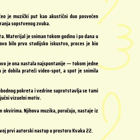
čeo je muzički put kao akustični duo posvećen
aranja sopstvenog zvuka.
a. Materijal je sniman tokom godinu i po dana u
o bilo prvo studijsko iskustvo, proces je bio
ravo je ona nastala najspontanije — tokom jedne
e dobila prateći video-spot, a spot je snimila
obodnog pokreta i vedrine suprotstavlja se tami
jučni vizuelni motiv.
 okvirima. Njihova muzika, poručuju, nastaje iz
svoj prvi autorski nastup u prostoru Kvaka 22.