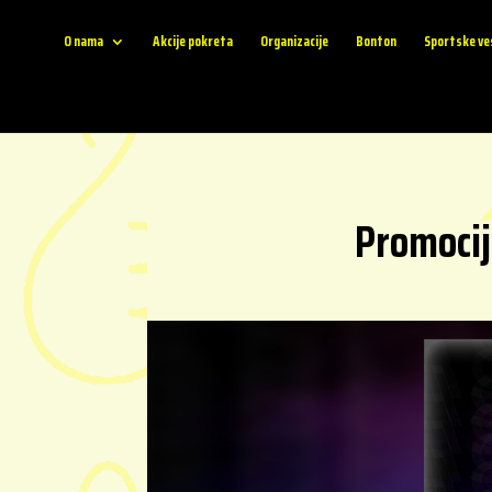
O nama
Akcije pokreta
Organizacije
Bonton
Sportske ve
Promocij