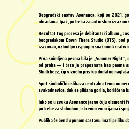
Beogradski sastav Asonanca, koji su 2021. go
obradama. Ipak, potreba za autorskim izrazom v
Rezultat tog procesa je debitantski album „Cos
beogradskom Down There Studio (DTS), pod pro
izazovan, uzbudljiv i ispunjen snažnom kreativ
Prva snimljena pesma bila je „Summer Night“, d
od proba — i brzo je prepoznata kao pesma sa 
Skullcheez, čiji vizuelni pristup dodatno nagl
Spot simbolički oslikava centralnu temu numere
svakodnevice, dok se plišana gorila, korišćena k
Iako se u zvuku Asonance jasno čuju elementi f
potrebe za slobodom, iskrenim emocijama i spojem
Publika će bend u punom sastavu imati priliku d