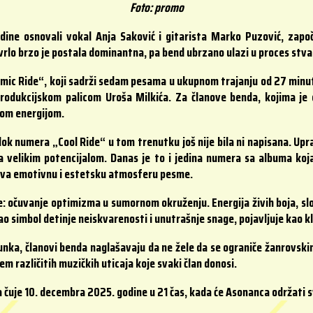
Foto: promo
dine osnovali vokal Anja Saković i gitarista Marko Puzović, zapo
rlo brzo je postala dominantna, pa bend ubrzano ulazi u proces stv
mic Ride“, koji sadrži sedam pesama u ukupnom trajanju od 27 minut
dukcijskom palicom Uroša Milkića. Za članove benda, kojima je ov
nom energijom.
ok numera „Cool Ride“ u tom trenutku još nije bila ni napisana. Up
velikim potencijalom. Danas je to i jedina numera sa albuma koja j
ašava emotivnu i estetsku atmosferu pesme.
: očuvanje optimizma u sumornom okruženju. Energija živih boja, sl
ao simbol detinje neiskvarenosti i unutrašnje snage, pojavljuje kao kl
unka, članovi benda naglašavaju da ne žele da se ograniče žanrovskim
 različitih muzičkih uticaja koje svaki član donosi.
a čuje 10. decembra 2025. godine u 21 čas, kada će Asonanca održati 