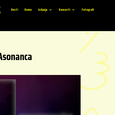
Vesti
Demo
Izdanja
Koncerti
Fotografi
 Asonanca