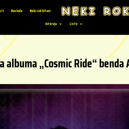
sti
Nasleđe
Neki rok hitovi
Intervju
Liste
a albuma „Cosmic Ride“ benda