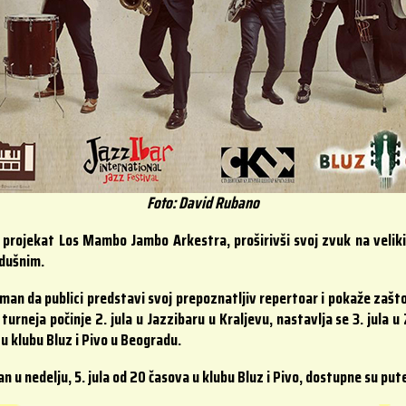
Foto: David Rubano
projekat Los Mambo Jambo Arkestra, proširivši svoj zvuk na veliki 
odušnim.
eman da publici predstavi svoj prepoznatljiv repertoar i pokaže zašto 
rneja počinje 2. jula u Jazzibaru u Kraljevu, nastavlja se 3. jula u
 u klubu Bluz i Pivo u Beogradu.
an u nedelju, 5. jula od 20 časova u klubu Bluz i Pivo, dostupne su pu