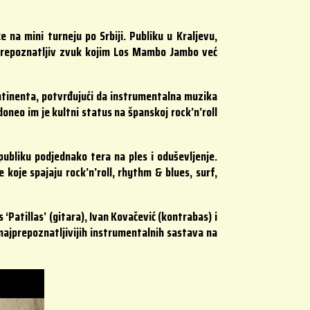
na mini turneju po Srbiji. Publiku u Kraljevu,
– prepoznatljiv zvuk kojim Los Mambo Jambo već
ontinenta, potvrđujući da instrumentalna muzika
doneo im je kultni status na španskoj rock’n’roll
bliku podjednako tera na ples i oduševljenje.
koje spajaju rock’n’roll, rhythm & blues, surf,
atillas’ (gitara), Ivan Kovačević (kontrabas) i
d najprepoznatljivijih instrumentalnih sastava na