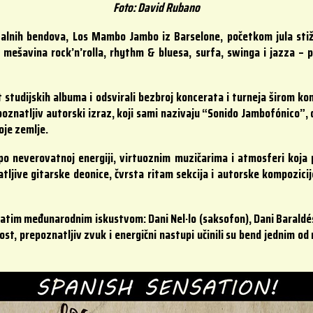
Foto: David Rubano
talnih bendova, Los Mambo Jambo iz Barselone, početkom jula stiže 
e mešavina rock’n’rolla, rhythm & bluesa, surfa, swinga i jazza 
.
 studijskih albuma i odsvirali bezbroj koncerata i turneja širom k
poznatljiv autorski izraz, koji sami nazivaju “Sonido Jambofónico”, 
voje zemlje.
 neverovatnoj energiji, virtuoznim muzičarima i atmosferi koja pu
ljive gitarske deonice, čvrsta ritam sekcija i autorske kompozicije 
tim međunarodnim iskustvom: Dani Nel·lo (saksofon), Dani Baraldés ‘P
nost, prepoznatljiv zvuk i energični nastupi učinili su bend jednim o