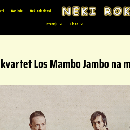
sti
Nasleđe
Neki rok hitovi
Intervju
Liste
l kvartet Los Mambo Jambo na min