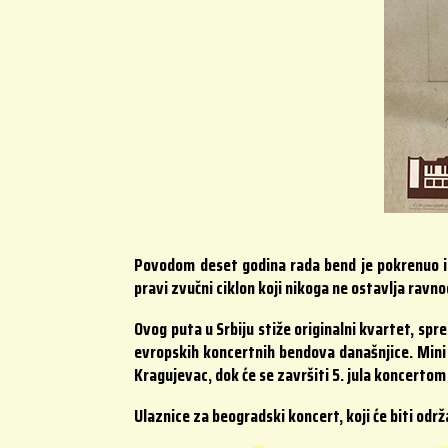
Povodom deset godina rada bend je pokrenuo i 
pravi zvučni ciklon koji nikoga ne ostavlja ravn
Ovog puta u Srbiju stiže originalni kvartet, spr
evropskih koncertnih bendova današnjice. Mini tu
Kragujevac, dok će se završiti 5. jula koncertom
Ulaznice za beogradski koncert, koji će biti održ