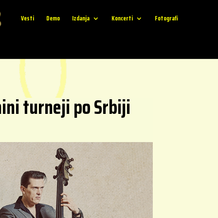
Vesti
Demo
Izdanja
Koncerti
Fotografi
i turneji po Srbiji