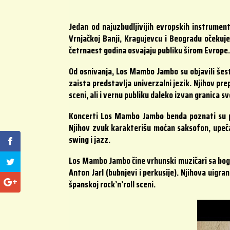
Jedan od najuzbudljivijih evropskih instrumen
Vrnjačkoj Banji, Kragujevcu i Beogradu očekuj
četrnaest godina osvajaju publiku širom Evrope
Od osnivanja, Los Mambo Jambo su objavili šest
zaista predstavlja univerzalni jezik. Njihov pre
sceni, ali i vernu publiku daleko izvan granica s
Koncerti Los Mambo Jambo benda poznati su po
Njihov zvuk karakterišu moćan saksofon, upečat
swing i jazz.
Los Mambo Jambo čine vrhunski muzičari sa boga
Anton Jarl (bubnjevi i perkusije). Njihova uigra
španskoj rock’n’roll sceni.