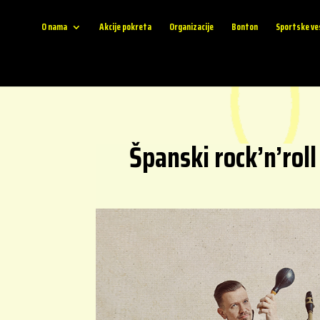
O nama
Akcije pokreta
Organizacije
Bonton
Sportske ve
Španski rock’n’rol