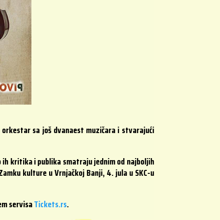
orkestar sa još dvanaest muzičara i stvarajući
ih kritika i publika smatraju jednim od najboljih
 Zamku kulture u Vrnjačkoj Banji, 4. jula u SKC-u
tem servisa
Tickets.rs
.