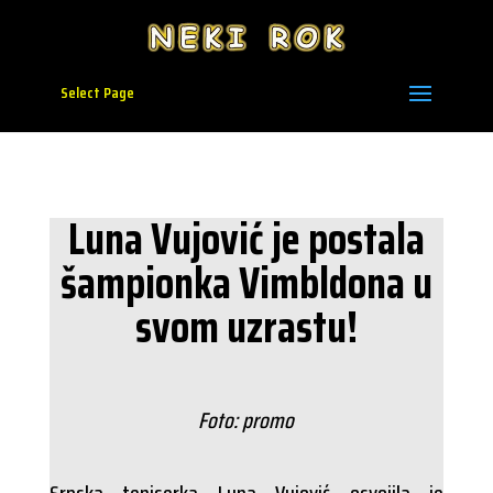
Select Page
Luna Vujović je postala
šampionka Vimbldona u
svom uzrastu!
Foto: promo