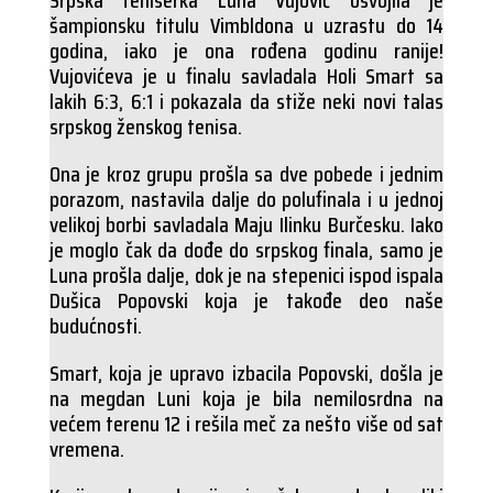
Srpska teniserka Luna Vujović osvojila je
šampionsku titulu Vimbldona u uzrastu do 14
godina, iako je ona rođena godinu ranije!
Vujovićeva je u finalu savladala Holi Smart sa
lakih 6:3, 6:1 i pokazala da stiže neki novi talas
srpskog ženskog tenisa.
Ona je kroz grupu prošla sa dve pobede i jednim
porazom, nastavila dalje do polufinala i u jednoj
velikoj borbi savladala Maju Ilinku Burčesku. Iako
je moglo čak da dođe do srpskog finala, samo je
Luna prošla dalje, dok je na stepenici ispod ispala
Dušica Popovski koja je takođe deo naše
budućnosti.
Smart, koja je upravo izbacila Popovski, došla je
na megdan Luni koja je bila nemilosrdna na
većem terenu 12 i rešila meč za nešto više od sat
vremena.